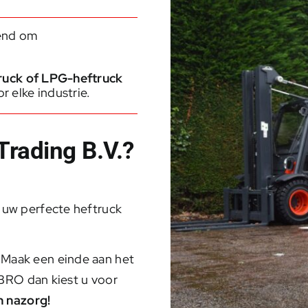
kend om
ruck
of
LPG-heftruck
 elke industrie.
rading B.V.?
 uw perfecte heftruck
Maak een einde aan het
 2BRO dan kiest u voor
n nazorg!