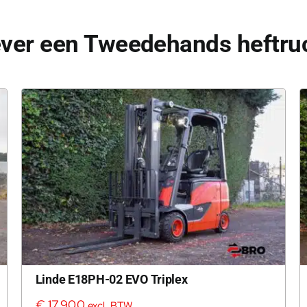
ever een Tweedehands heftru
Linde E18PH-02 EVO Triplex
€
17.900
excl. BTW