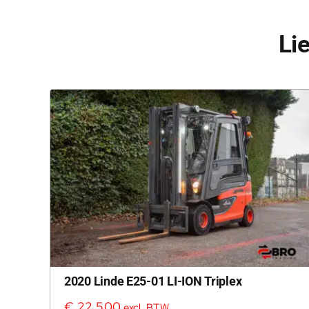
Li
2020 Linde E25-01 LI-ION Triplex
€
22.500
excl. BTW