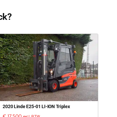
ck?
2020 Linde E25-01 LI-ION Triplex
€
17.500
excl. BTW