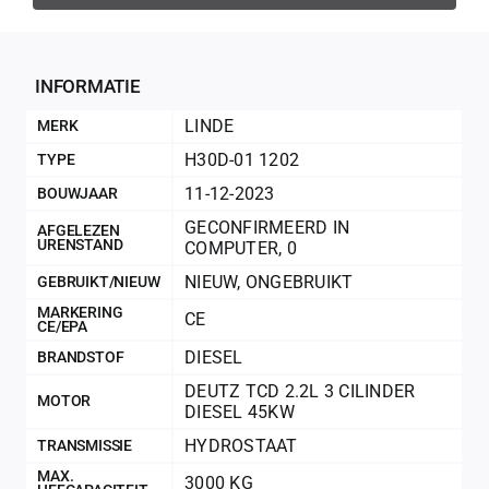
Geconfir
Geconfi
INFORMATIE
LINDE
MERK
H30D-01 1202
TYPE
11-12-2023
BOUWJAAR
GECONFIRMEERD IN
AFGELEZEN
URENSTAND
COMPUTER
,
0
NIEUW
,
ONGEBRUIKT
GEBRUIKT/NIEUW
MARKERING
CE
CE/EPA
DIESEL
BRANDSTOF
200Kg = 
DEUTZ TCD 2.2L 3 CILINDER
MOTOR
DIESEL 45KW
200Kg =
HYDROSTAAT
TRANSMISSIE
MAX.
3000 KG