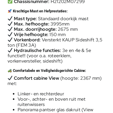
Chassisnummer:
H21202M07299
Krachtige Mast en Hefprestaties:
Mast type:
Standaard doorkijk mast
Max. hefhoogte:
3995mm
Max. doorrijhoogte:
2675 mm
Vrije hefhoogte:
150 mm
Vorkenbord:
Versterkt KAUP Sideshift 3,5
ton (FEM 3A)
Hydraulische functies:
3e en 4e & 5e
functie!!! (voor o.a. roteerklem,
vorkenversteller, sideshift)
Comfortabele en Veiligheidsgerichte Cabine:
Comfort cabine View
(hoogte: 2367 mm)
met:
Linker- en rechterdeur
Voor-, achter- en boven ruit met
ruitenwissers
Panorama pantser glas dakruit (View