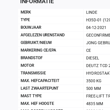
INFORMATIE
MERK
LINDE
TYPE
H35D-01 (12
BOUWJAAR
04-12-2021
AFGELEZEN URENSTAND
GECONFIRME
GEBRUIKT/NIEUW
JONG GEBRU
MARKERING CE/EPA
CE
BRANDSTOF
DIESEL
MOTOR
DEUTZ TCD 2
TRANSMISSIE
HYDROSTAA
MAX. HEFCAPACITEIT
3500 KG
LAST ZWAARTEPUNT
500 MM
MAST TYPE
FREE-LIFT T
MAX. HEF HOOGTE
4835 MM