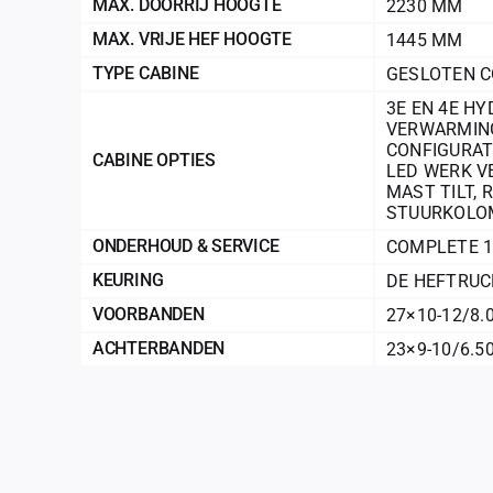
MAX. DOORRIJ HOOGTE
2230 MM
MAX. VRIJE HEF HOOGTE
1445 MM
TYPE CABINE
GESLOTEN C
3E EN 4E HY
VERWARMIN
CONFIGURAT
CABINE OPTIES
LED WERK V
MAST TILT
,
R
STUURKOLO
ONDERHOUD & SERVICE
COMPLETE 1
KEURING
DE HEFTRUC
VOORBANDEN
27×10-12/8
ACHTERBANDEN
23×9-10/6.