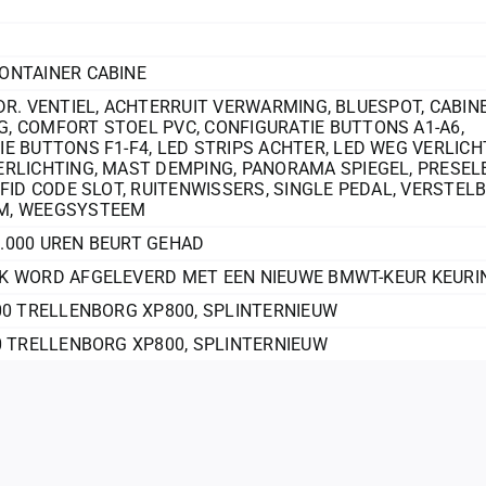
ONTAINER CABINE
DR. VENTIEL
,
ACHTERRUIT VERWARMING
,
BLUESPOT
,
CABIN
G
,
COMFORT STOEL PVC
,
CONFIGURATIE BUTTONS A1-A6
,
IE BUTTONS F1-F4
,
LED STRIPS ACHTER
,
LED WEG VERLICH
ERLICHTING
,
MAST DEMPING
,
PANORAMA SPIEGEL
,
PRESEL
FID CODE SLOT
,
RUITENWISSERS
,
SINGLE PEDAL
,
VERSTEL
M
,
WEEGSYSTEEM
.000 UREN BEURT GEHAD
K WORD AFGELEVERD MET EEN NIEUWE BMWT-KEUR KEURI
.00 TRELLENBORG XP800, SPLINTERNIEUW
50 TRELLENBORG XP800, SPLINTERNIEUW