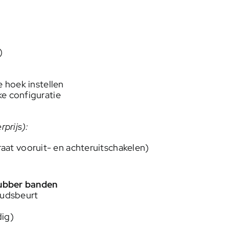
)
e hoek instellen
ke configuratie
prijs):
at vooruit- en achteruitschakelen)
rubber banden
oudsbeurt
dig)