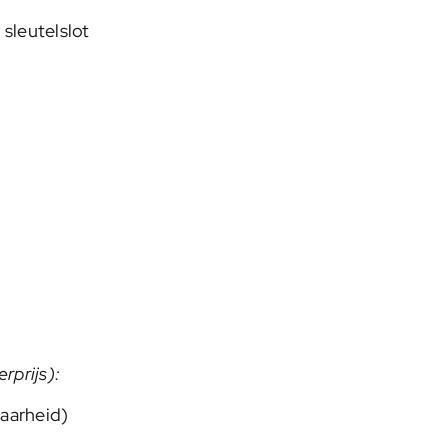
sleutelslot
rprijs):
baarheid)