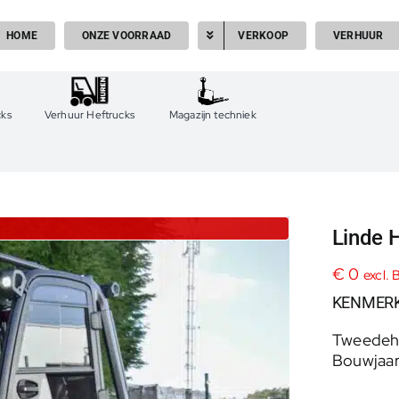
HOME
ONZE VOORRAAD
VERKOOP
VERHUUR
cks
Verhuur Heftrucks
Magazijn techniek
Linde 
€
0
excl.
KENMER
Tweedeh
Bouwjaar