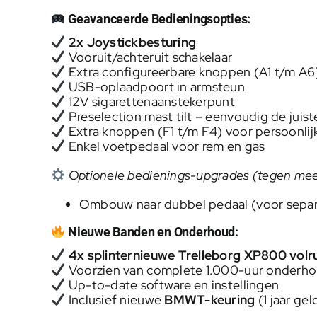
Geavanceerde Bedieningsopties:
2x Joystickbesturing
Vooruit/achteruit schakelaar
Extra configureerbare knoppen (A1 t/m A6
USB-oplaadpoort in armsteun
12V sigarettenaanstekerpunt
Preselection mast tilt – eenvoudig de juist
Extra knoppen (F1 t/m F4) voor persoonlij
Enkel voetpedaal voor rem en gas
Optionele bedienings-upgrades (tegen meer
Ombouw naar dubbel pedaal (voor separa
Nieuwe Banden en Onderhoud:
4x splinternieuwe Trelleborg XP800 vol
Voorzien van complete 1.000-uur onderh
Up-to-date software en instellingen
Inclusief nieuwe
BMWT-keuring
(1 jaar gel