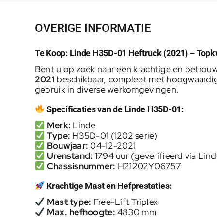
OVERIGE INFORMATIE
Te Koop: Linde H35D-01 Heftruck (2021) – Topkwa
Bent u op zoek naar een krachtige en betrouw
2021
beschikbaar, compleet met hoogwaardige 
gebruik in diverse werkomgevingen.
Specificaties van de Linde H35D-01:
Merk:
Linde
Type:
H35D-01 (1202 serie)
Bouwjaar:
04-12-2021
Urenstand:
1794 uur (geverifieerd via Lin
Chassisnummer:
H21202Y06757
Krachtige Mast en Hefprestaties:
Mast type:
Free-Lift Triplex
Max. hefhoogte:
4830 mm