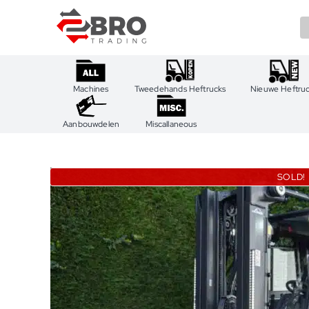
Ga
naar
inhoud
Machines
Tweedehands Heftrucks
Nieuwe Heftru
Aanbouwdelen
Miscallaneous
SOLD!