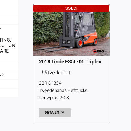
SOLD!
E
TING
,
ECTION
BARE
2018 Linde E35L-01 Triplex
Uitverkocht
NG
2BRO 1334
Tweedehands Heftrucks
bouwjaar: 2018
DETAILS