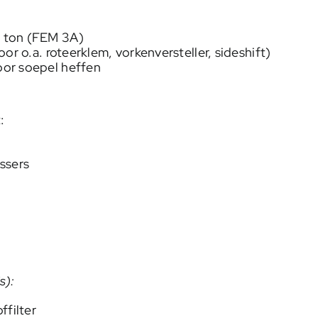
5 ton (FEM 3A)
or o.a. roteerklem, vorkenversteller, sideshift)
or soepel heffen
:
:
ssers
s):
ffilter