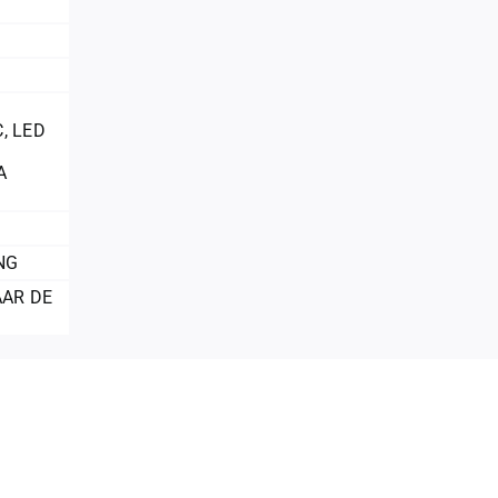
C
,
LED
A
NG
AAR DE