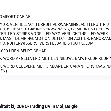
OMFORT CABINE
HYDR. VENTIEL
,
ACHTERRUIT VERWARMING
,
ACHTERUIT RIJ
RCO
,
BLUESPOT
,
CABINE VERWARMING
,
COMFORT STOEL PV
TER
,
LED STRIPS VOOR
,
LED WEG VERLICHTING
,
LED WERK
G
,
MAST DEMPING
,
MOTION DETECTION ACHTER
,
PANORAM
DIO
,
RUITENWISSERS
,
VERSTELBARE STUURKOLOM
.000 UREN BEURT GEHAD
K WORD AFGELEVERD MET EEN NIEUWE BMWT-KEUR KEURI
K WORD GELEVERD MET 3 MAANDEN GARANTIE! (VRAAG N
EN)
iteit bij 2BRO-Trading BV in Mol, België