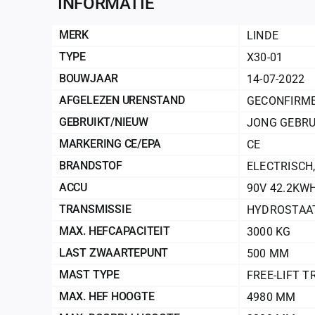
INFORMATIE
MERK
LINDE
TYPE
X30-01
BOUWJAAR
14-07-2022
AFGELEZEN URENSTAND
GECONFIRME
GEBRUIKT/NIEUW
JONG GEBRU
MARKERING CE/EPA
CE
BRANDSTOF
ELECTRISCH
ACCU
90V 42.2KWH
TRANSMISSIE
HYDROSTAA
MAX. HEFCAPACITEIT
3000 KG
LAST ZWAARTEPUNT
500 MM
MAST TYPE
FREE-LIFT T
MAX. HEF HOOGTE
4980 MM