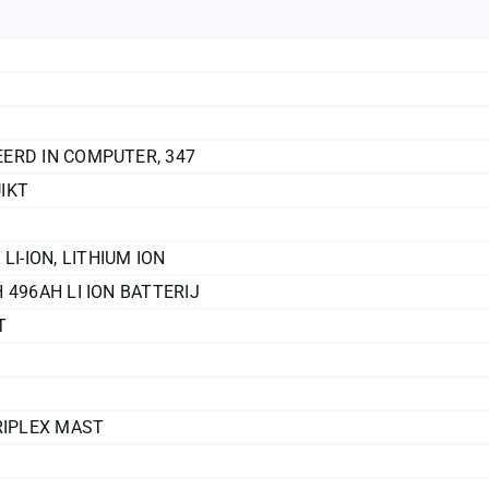
ERD IN COMPUTER
,
347
IKT
,
LI-ION
,
LITHIUM ION
 496AH LI ION BATTERIJ
T
RIPLEX MAST