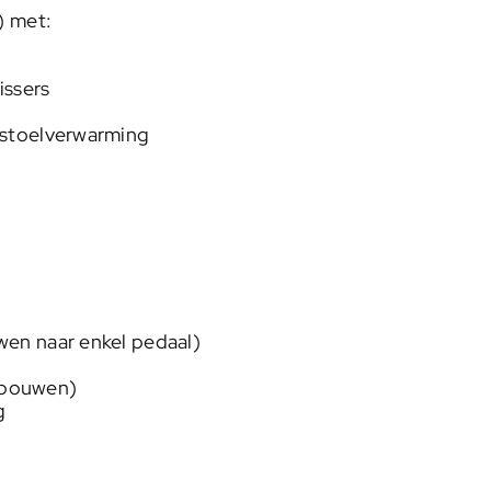
 met:
issers
 stoelverwarming
en naar enkel pedaal)
e bouwen)
g