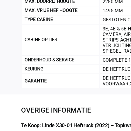
MAX. DOORRIJ HOOGTE
2280 MM
MAX. VRIJE HEF HOOGTE
1495 MM
TYPE CABINE
GESLOTEN C
3E, 4E & 5E 
CAMERA
,
AI
CABINE OPTIES
STRIPS ACH
VERLICHTIN
SPIEGEL
,
RA
ONDERHOUD & SERVICE
COMPLETE 1
KEURING
DE HEFTRUC
DE HEFTRUC
GARANTIE
VOORWAARD
OVERIGE INFORMATIE
Te Koop: Linde X30-01 Heftruck (2022) – Topkwal