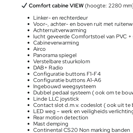
Comfort cabine VIEW
(hoogte: 2280 mm)
Linker- en rechterdeur
Voor-, achter- en boven ruit met ruitenw
Achterruitverwarming
lucht geveerde Comfortstoel van PVC +
Cabineverwarming
Airco
Panorama spiegel
Verstelbare stuurkolom
DAB+ Radio
Configuratie buttons F1-F4
Configuratie buttons A1-A6
Ingebouwd weegsysteem
Dubbel pedaal systeem ( ook om te bouw
Linde LLC joystick
Contact slot d.m.v. codeslot ( ook uit t
LED weg – werk en veiligheids verlichtin
Rear motion detection
Mast demping
Continental CS20 Non marking banden