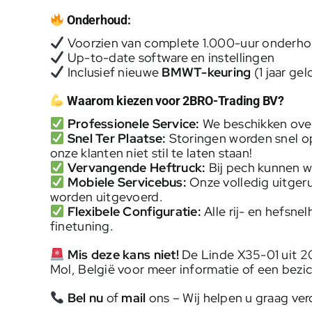
Onderhoud:
Voorzien van complete 1.000-uur onderh
Up-to-date software en instellingen
Inclusief nieuwe
BMWT-keuring
(1 jaar gel
Waarom kiezen voor 2BRO-Trading BV?
Professionele Service:
We beschikken over
Snel Ter Plaatse:
Storingen worden snel opg
onze klanten niet stil te laten staan!
Vervangende Heftruck:
Bij pech kunnen wi
Mobiele Servicebus:
Onze volledig uitgeru
worden uitgevoerd.
Flexibele Configuratie:
Alle rij- en hefsne
finetuning.
Mis deze kans niet!
De Linde X35-01 uit 20
Mol, België voor meer informatie of een bezic
Bel nu
of
mail
ons – Wij helpen u graag ver