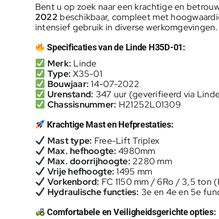
Bent u op zoek naar een krachtige en betrouw
2022
beschikbaar, compleet met hoogwaardige
intensief gebruik in diverse werkomgevingen.
Specificaties van de Linde H35D-01:
Merk:
Linde
Type:
X35-01
Bouwjaar:
14-07-2022
Urenstand:
347 uur (geverifieerd via Lin
Chassisnummer:
H21252L01309
Krachtige Mast en Hefprestaties:
Mast type:
Free-Lift Triplex
Max. hefhoogte:
4980mm
Max. doorrijhoogte:
2280 mm
Vrije hefhoogte:
1495 mm
Vorkenbord:
FC 1150 mm / 6Ro / 3,5 ton 
Hydraulische functies:
3e en 4e en 5e funct
Comfortabele en Veiligheidsgerichte opties: