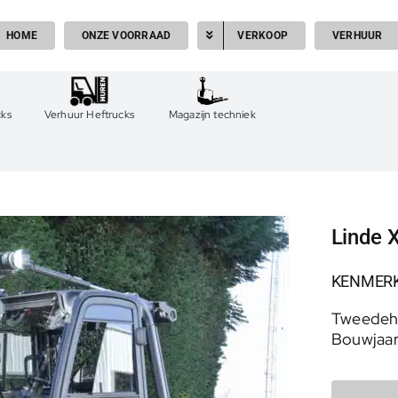
HOME
ONZE VOORRAAD
VERKOOP
VERHUUR
cks
Verhuur Heftrucks
Magazijn techniek
Linde X
KENMER
Tweedeh
Bouwjaar