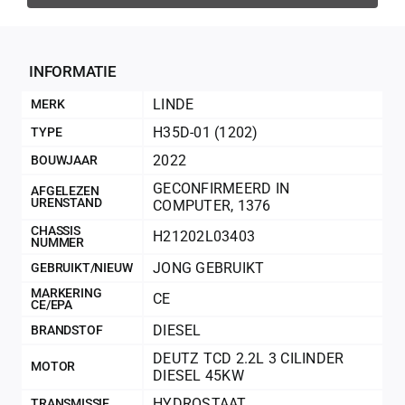
Geconfir
Geconfi
INFORMATIE
LINDE
MERK
H35D-01 (1202)
TYPE
2022
BOUWJAAR
GECONFIRMEERD IN
AFGELEZEN
URENSTAND
COMPUTER
,
1376
CHASSIS
H21202L03403
NUMMER
JONG GEBRUIKT
GEBRUIKT/NIEUW
MARKERING
CE
CE/EPA
200Kg = 
DIESEL
BRANDSTOF
DEUTZ TCD 2.2L 3 CILINDER
200Kg =
MOTOR
DIESEL 45KW
HYDROSTAAT
TRANSMISSIE