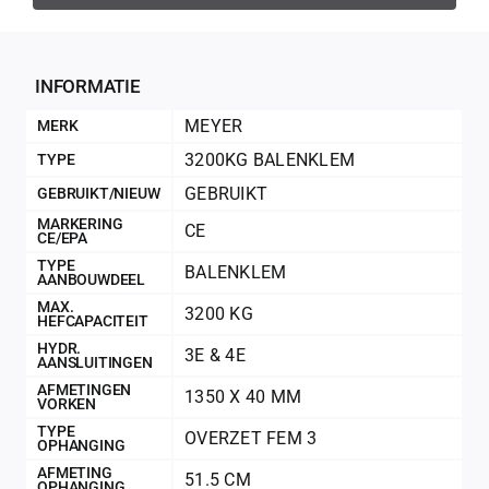
Geconfir
Geconfi
INFORMATIE
MEYER
MERK
3200KG BALENKLEM
TYPE
GEBRUIKT
GEBRUIKT/NIEUW
MARKERING
CE
CE/EPA
TYPE
BALENKLEM
AANBOUWDEEL
MAX.
3200 KG
HEFCAPACITEIT
HYDR.
3E & 4E
AANSLUITINGEN
200Kg = 
AFMETINGEN
1350 X 40 MM
VORKEN
TYPE
200Kg =
OVERZET FEM 3
OPHANGING
AFMETING
51.5 CM
OPHANGING