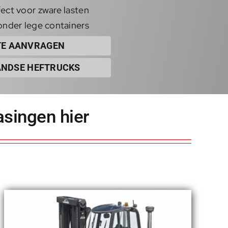
ect voor zware lasten
onder lege containers
TE AANVRAGEN
NDSE HEFTRUCKS
singen hier