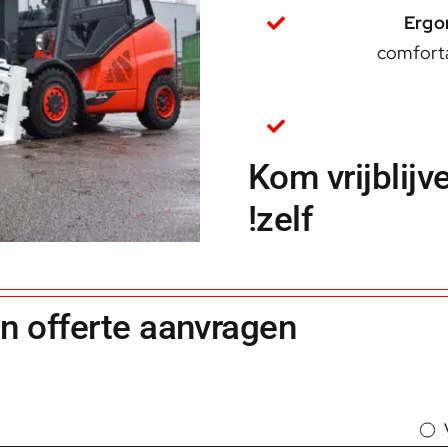
Ergo
comforta
Kom vrijblijv
zelf!
en offerte aanvragen?