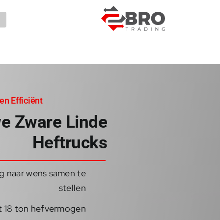
G
naa
inhou
en Efficiënt
e Zware Linde
Heftrucks
ig naar wens samen te
stellen
ot 18 ton hefvermogen