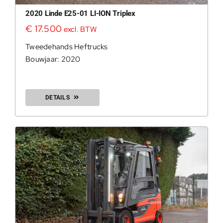
2020 Linde E25-01 LI-ION Triplex
€
17.500
excl. BTW
Tweedehands Heftrucks
Bouwjaar: 2020
0
DETAILS
200Kg = 