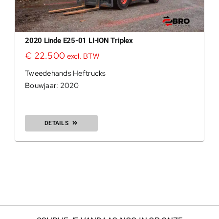
200Kg =
2020 Linde E25-01 LI-ION Triplex
€
22.500
excl. BTW
Tweedehands Heftrucks
Bouwjaar: 2020
DETAILS