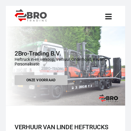
Ga
naar
inhoud
2Bro-Trading B.V.
Heftruck in-en verkoop, Verhuur, Onderhoud, Keuring,
Personalisatie
ONZE VOORRAAD
VERHUUR VAN LINDE HEFTRUCKS