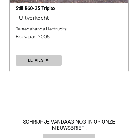
Still R60-25 Triplex
Uitverkocht
0
Tweedehands Heftrucks
Bouwjaar: 2006
DETAILS
200Kg = 
SCHRIJF JE VANDAAG NOG IN OP ONZE
NIEUWSBRIEF !
200Kg =