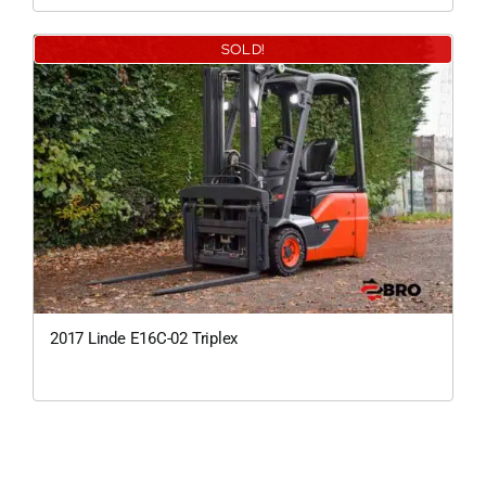
SOLD!
0
2017 Linde E16C-02 Triplex
200Kg = 
200Kg =