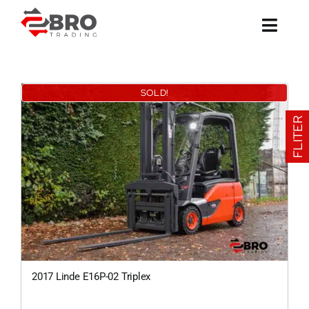
Ga
naar
inhoud
SOLD!
FLITER
2017 Linde E16P-02 Triplex