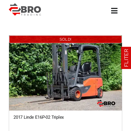
Ga
naar
inhoud
SOLD!
FLITER
2017 Linde E16P-02 Triplex