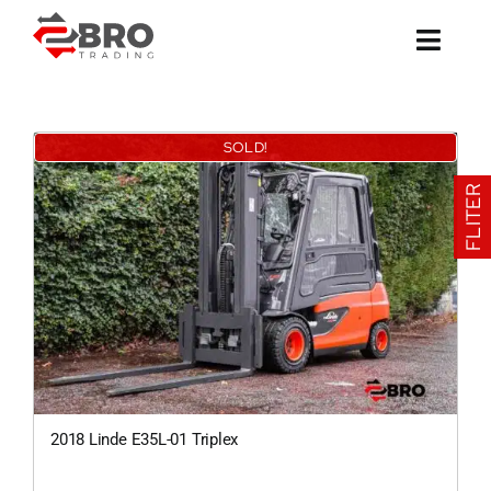
Ga
naar
inhoud
SOLD!
FLITER
2018 Linde E35L-01 Triplex