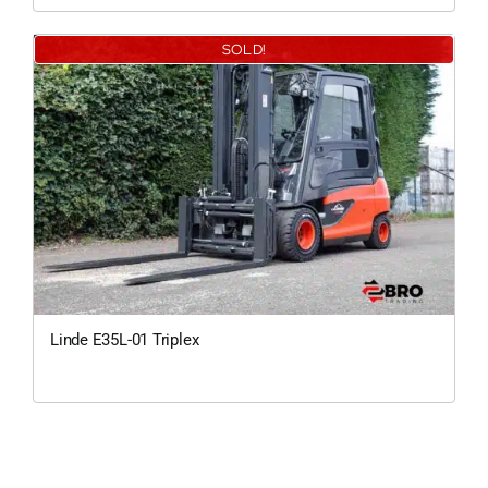
SOLD!
0
Linde E35L-01 Triplex
200Kg = 
200Kg =