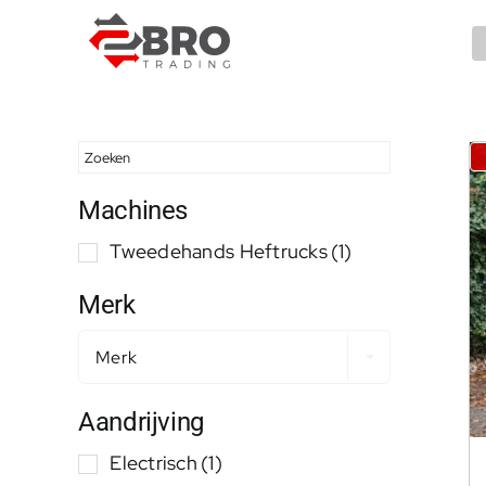
Ga
naar
inhoud
Machines
Tweedehands Heftrucks
(1)
Merk
Merk
Aandrijving
Electrisch
(1)