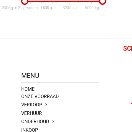
200Kg = 2 personen + 40Kg
1800 kg
3200 kg
5000 kg
MENU
HOME
ONZE VOORRAAD
VERKOOP
VERHUUR
ONDERHOUD
INKOOP