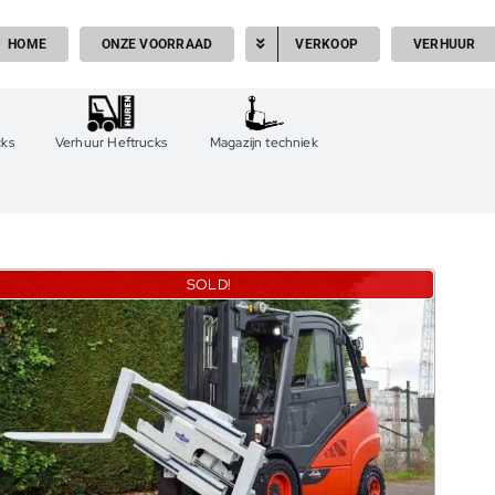
HOME
ONZE VOORRAAD
VERKOOP
VERHUUR
cks
Verhuur Heftrucks
Magazijn techniek
SOLD!