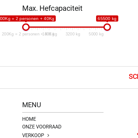
Max. Hefcapaciteit
00Kg = 2 personen + 40Kg
65500 kg
200Kg = 2 personen + 40Kg
1800 kg
3200 kg
5000 kg
MENU
HOME
ONZE VOORRAAD
VERKOOP