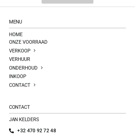
200Kg =
MENU
HOME
ONZE VOORRAAD
VERKOOP
VERHUUR
ONDERHOUD
INKOOP
CONTACT
CONTACT
JAN KELDERS
+32 470 92 72 48