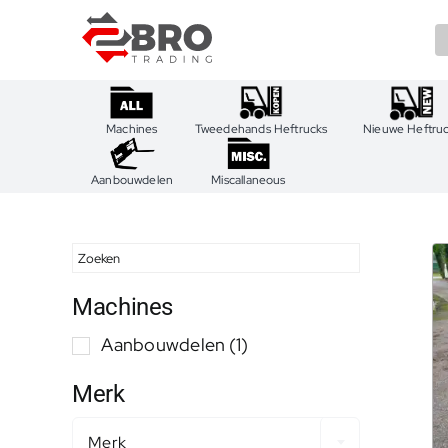
Ga
naar
inhoud
Machines
Tweedehands Heftrucks
Nieuwe Heftru
Aanbouwdelen
Miscallaneous
Machines
Aanbouwdelen
(1)
Merk
Merk