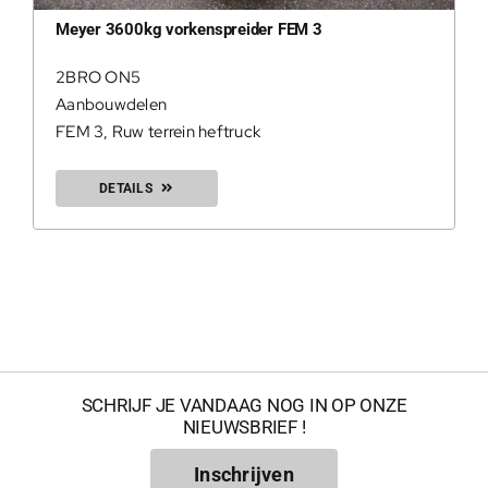
Meyer 3600kg vorkenspreider FEM 3
2BRO ON5
Aanbouwdelen
FEM 3
,
Ruw terrein heftruck
DETAILS
200Kg = 
200Kg =
SCHRIJF JE VANDAAG NOG IN OP ONZE
NIEUWSBRIEF !
Inschrijven