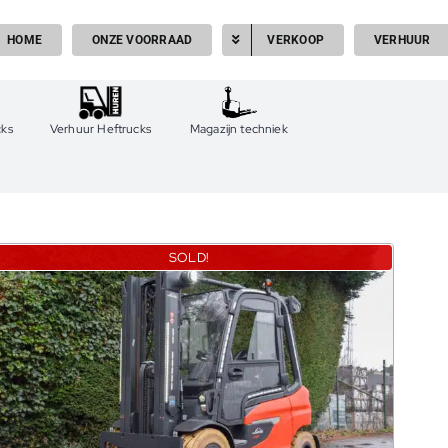
HOME
ONZE VOORRAAD
VERKOOP
VERHUUR
cks
Verhuur Heftrucks
Magazijn techniek
SOLD!