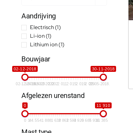
Aandrijving
Electrisch
(1)
Li-ion
(1)
Lithium ion
(1)
Bouwjaar
02-12-2018
30-11-2018
02-12-2018
10-09-2020
15-12-2022
2 002
2 011
2 015
2 019
2 023
28-05-2018.
Afgelezen urenstand
0
11 910
0
1
44.5
541
888
1 638
2 862
3 593
4 920
6 685
7 936
11 385
Mast type