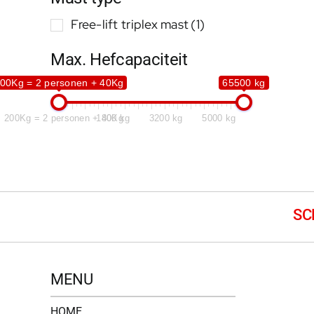
Free-lift triplex mast
(1)
Max. Hefcapaciteit
00Kg = 2 personen + 40Kg
65500 kg
200Kg = 2 personen + 40Kg
1800 kg
3200 kg
5000 kg
MENU
HOME