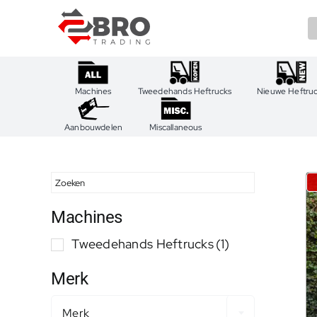
Ga
naar
inhoud
Machines
Tweedehands Heftrucks
Nieuwe Heftru
Aanbouwdelen
Miscallaneous
Machines
Tweedehands Heftrucks
(1)
Merk
Merk