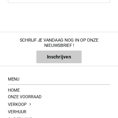
Geconfir
Geconfi
SCHRIJF JE VANDAAG NOG IN OP ONZE
NIEUWSBRIEF !
200Kg = 
Inschrijven
200Kg =
MENU
HOME
ONZE VOORRAAD
VERKOOP
VERHUUR