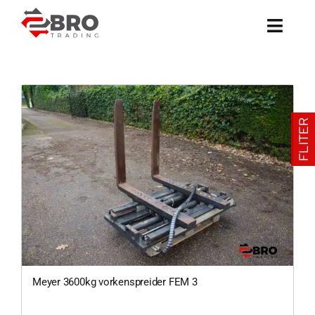
Ga
naar
inhoud
FLITER
Meyer 3600kg vorkenspreider FEM 3
0