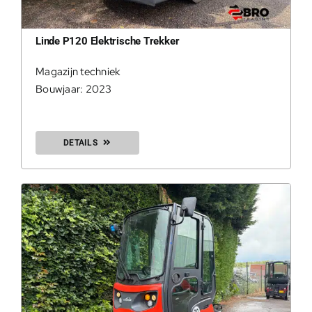
Linde P120 Elektrische Trekker
0
Magazijn techniek
Bouwjaar: 2023
DETAILS
200Kg = 
200Kg =