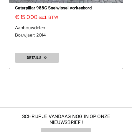
Caterpillar 988G Snelwissel vorkenbord
€
15.000
excl. BTW
Aanbouwdelen
Bouwjaar: 2014
DETAILS
200Kg = 
200Kg =
SCHRIJF JE VANDAAG NOG IN OP ONZE
NIEUWSBRIEF !