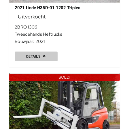
2021 Linde H35D-01 1202 Triplex
Uitverkocht
0
2BRO 1306
Tweedehands Heftrucks
Bouwjaar: 2021
Geconfir
DETAILS
Geconfi
SOLD!
200Kg = 
200Kg =