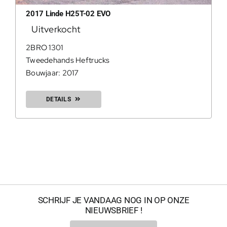
2017 Linde H25T-02 EVO
Uitverkocht
0
2BRO 1301
Tweedehands Heftrucks
Bouwjaar: 2017
Geconfir
DETAILS
Geconfi
200Kg = 
SCHRIJF JE VANDAAG NOG IN OP ONZE
NIEUWSBRIEF !
200Kg =