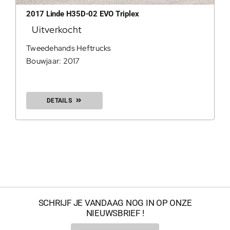
2017 Linde H35D-02 EVO Triplex
Uitverkocht
0
Tweedehands Heftrucks
Bouwjaar: 2017
DETAILS
200Kg = 
SCHRIJF JE VANDAAG NOG IN OP ONZE
NIEUWSBRIEF !
200Kg =