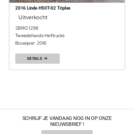
2016 Linde H50T-02 Triplex
Uitverkocht
0
2BRO 1298
Tweedehands Heftrucks
Bouwjaar: 2016
DETAILS
200Kg = 
SCHRIJF JE VANDAAG NOG IN OP ONZE
NIEUWSBRIEF !
200Kg =