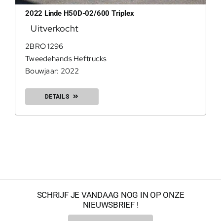
2022 Linde H50D-02/600 Triplex
Uitverkocht
0
2BRO 1296
Tweedehands Heftrucks
Bouwjaar: 2022
Geconfir
DETAILS
Geconfi
200Kg = 
SCHRIJF JE VANDAAG NOG IN OP ONZE
NIEUWSBRIEF !
200Kg =