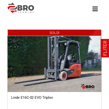
Ga
naar
inhoud
SOLD!
FLITER
Linde E16C-02 EVO Triplex