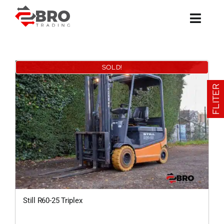
Ga
naar
inhoud
SOLD!
FLITER
Still R60-25 Triplex