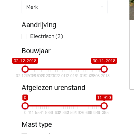
Merk
Aandrijving
Electrisch
(2)
Bouwjaar
02-12-2018
30-11-2018
02-12-2018
10-09-2020
15-12-2022
2 002
2 011
2 015
2 019
2 023
28-05-2018.
Afgelezen urenstand
0
11 910
0
1
44.5
541
888
1 638
2 862
3 593
4 920
6 685
7 936
11 385
Mast type