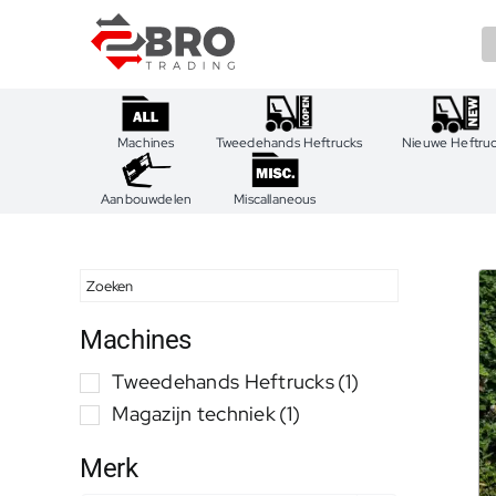
Ga
naar
inhoud
Machines
Tweedehands Heftrucks
Nieuwe Heftru
Aanbouwdelen
Miscallaneous
Machines
Tweedehands Heftrucks
(1)
Magazijn techniek
(1)
Merk