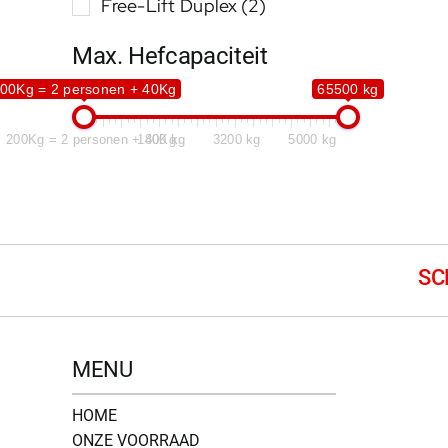
Free-Lift Duplex
(2)
Max. Hefcapaciteit
00Kg = 2 personen + 40Kg
65500 kg
200Kg = 2 personen + 40Kg
1800 kg
3200 kg
5000 kg
MENU
HOME
ONZE VOORRAAD