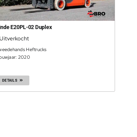
inde E20PL-02 Duplex
Uitverkocht
weedehands Heftrucks
ouwjaar: 2020
DETAILS