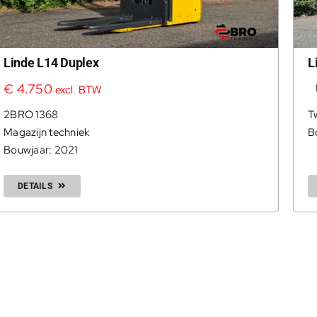
Linde L14 Duplex
L
€
4.750
excl. BTW
2BRO 1368
T
Magazijn techniek
B
Bouwjaar: 2021
DETAILS