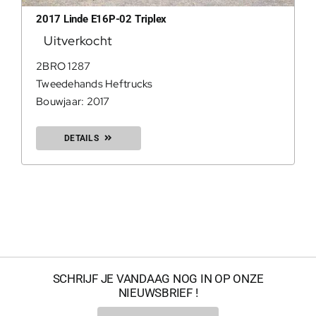
2017 Linde E16P-02 Triplex
Uitverkocht
0
2BRO 1287
Tweedehands Heftrucks
Bouwjaar: 2017
DETAILS
200Kg = 
SCHRIJF JE VANDAAG NOG IN OP ONZE
NIEUWSBRIEF !
200Kg =