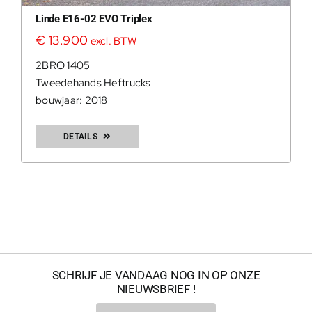
Linde E16-02 EVO Triplex
€
13.900
excl. BTW
0
2BRO 1405
Tweedehands Heftrucks
bouwjaar: 2018
DETAILS
200Kg = 
SCHRIJF JE VANDAAG NOG IN OP ONZE
NIEUWSBRIEF !
200Kg =