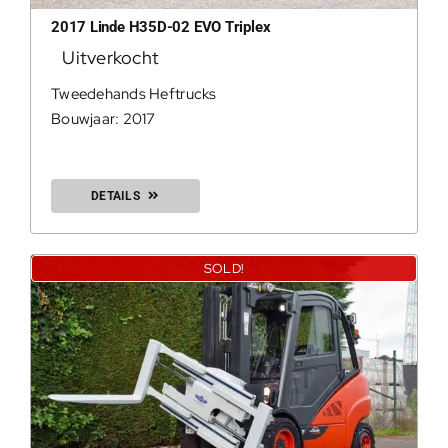
2017 Linde H35D-02 EVO Triplex
Uitverkocht
0
Tweedehands Heftrucks
Bouwjaar: 2017
DETAILS
SOLD!
200Kg = 
200Kg =