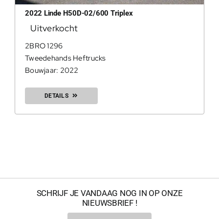
2022 Linde H50D-02/600 Triplex
Uitverkocht
0
2BRO 1296
Tweedehands Heftrucks
Bouwjaar: 2022
Geconfir
DETAILS
Geconfi
200Kg = 
SCHRIJF JE VANDAAG NOG IN OP ONZE
NIEUWSBRIEF !
200Kg =