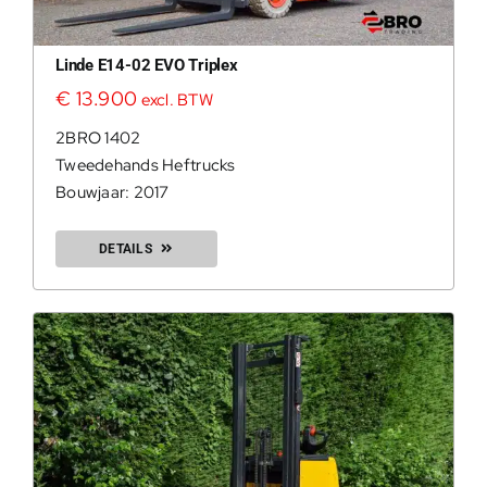
200Kg =
Linde E14-02 EVO Triplex
€
13.900
excl. BTW
2BRO 1402
Tweedehands Heftrucks
Bouwjaar: 2017
DETAILS