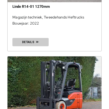
Linde R14-01 1270mm
Magazijn techniek
,
Tweedehands Heftrucks
Bouwjaar: 2022
0
DETAILS
200Kg = 