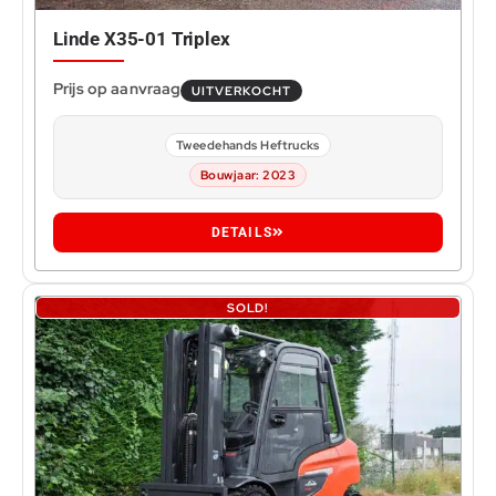
Linde X35-01 Triplex
UITVERKOCHT
Tweedehands Heftrucks
Bouwjaar: 2023
0
DETAILS
SOLD!