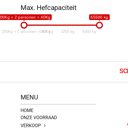
Max. Hefcapaciteit
00Kg = 2 personen + 40Kg
65500 kg
200Kg = 2 personen + 40Kg
1800 kg
3200 kg
5000 kg
MENU
HOME
ONZE VOORRAAD
VERKOOP