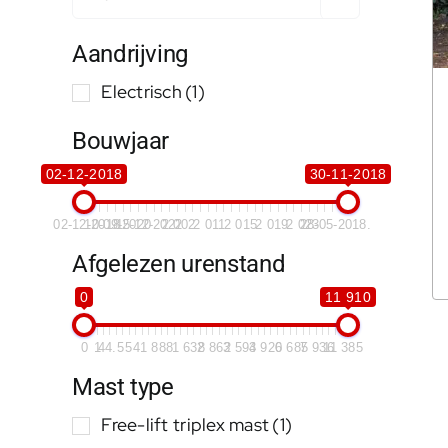
Aandrijving
Electrisch
(1)
Bouwjaar
02-12-2018
30-11-2018
02-12-2018
10-09-2020
15-12-2022
2 002
2 011
2 015
2 019
2 023
28-05-2018.
Afgelezen urenstand
0
11 910
0
1
44.5
541
888
1 638
2 862
3 593
4 920
6 685
7 936
11 385
Mast type
Free-lift triplex mast
(1)