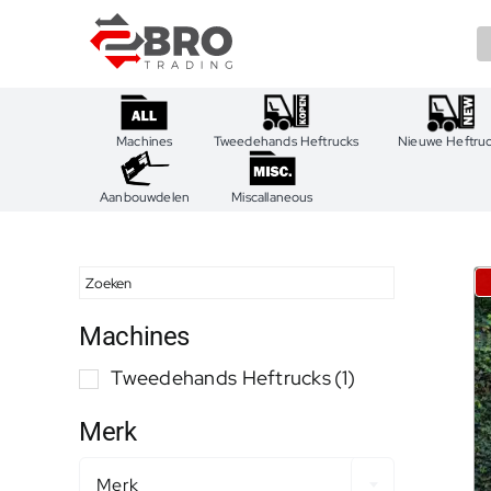
Ga
naar
inhoud
Machines
Tweedehands Heftrucks
Nieuwe Heftru
Aanbouwdelen
Miscallaneous
Machines
Tweedehands Heftrucks
(1)
Merk
Merk