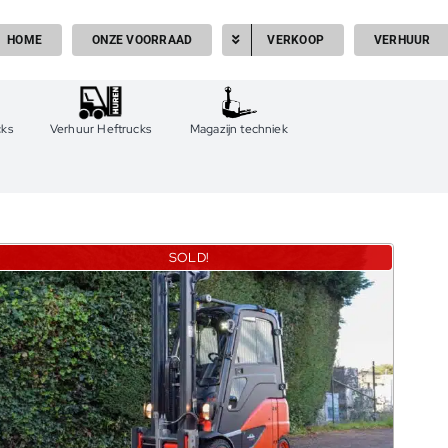
HOME
ONZE VOORRAAD
VERKOOP
VERHUUR
cks
Verhuur Heftrucks
Magazijn techniek
SOLD!