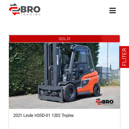
Ga
naar
inhoud
SOLD!
FLITER
2021 Linde H35D-01 1202 Triplex