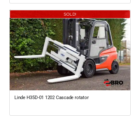
SOLD!
0
Linde H35D-01 1202 Cascade rotator
200Kg = 
200Kg =