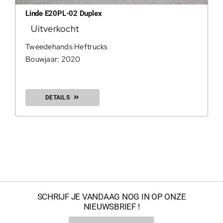
Linde E20PL-02 Duplex
Uitverkocht
0
Tweedehands Heftrucks
Bouwjaar: 2020
DETAILS
200Kg = 
SCHRIJF JE VANDAAG NOG IN OP ONZE
NIEUWSBRIEF !
200Kg =