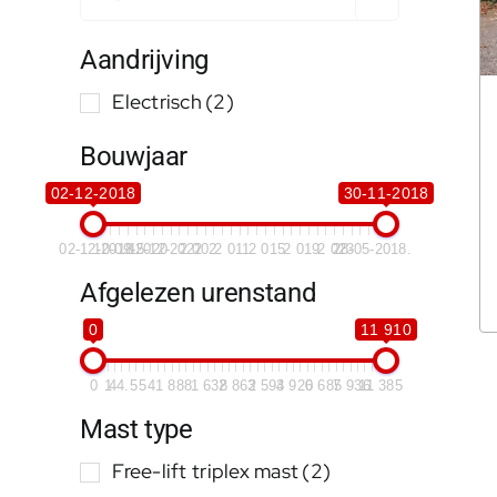
Aandrijving
Electrisch
(2)
Bouwjaar
02-12-2018
30-11-2018
02-12-2018
10-09-2020
15-12-2022
2 002
2 011
2 015
2 019
2 023
28-05-2018.
Afgelezen urenstand
0
11 910
0
1
44.5
541
888
1 638
2 862
3 593
4 920
6 685
7 936
11 385
Mast type
Free-lift triplex mast
(2)