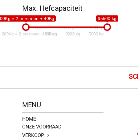
Max. Hefcapaciteit
00Kg = 2 personen + 40Kg
65500 kg
200Kg = 2 personen + 40Kg
1800 kg
3200 kg
5000 kg
MENU
HOME
ONZE VOORRAAD
VERKOOP