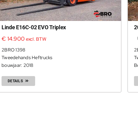
Linde E16C-02 EVO Triplex
2
€
14.900
excl. BTW
2BRO 1398
2
Tweedehands Heftrucks
T
bouwjaar: 2018
B
DETAILS