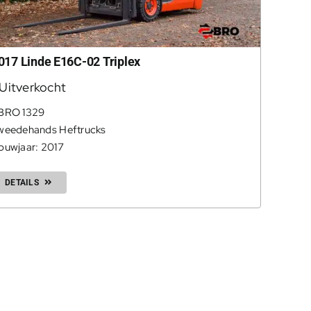
017 Linde E16C-02 Triplex
Uitverkocht
BRO 1329
weedehands Heftrucks
ouwjaar: 2017
DETAILS