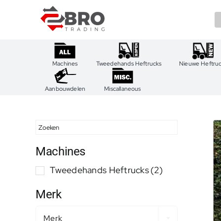
Ga
naar
inhoud
Machines
Tweedehands Heftrucks
Nieuwe Heftru
Aanbouwdelen
Miscallaneous
Machines
Tweedehands Heftrucks
(2)
Merk
Merk