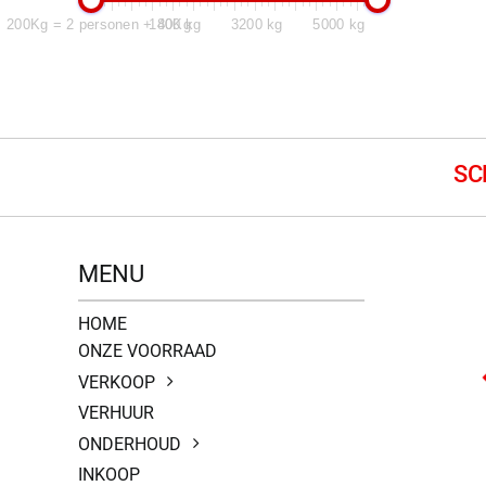
200Kg = 2 personen + 40Kg
1800 kg
3200 kg
5000 kg
MENU
HOME
ONZE VOORRAAD
VERKOOP
VERHUUR
ONDERHOUD
INKOOP