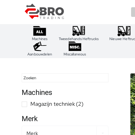
Ga
naar
inhoud
Machines
Tweedehands Heftrucks
Nieuwe Heftru
Aanbouwdelen
Miscallaneous
Machines
Magazijn techniek
(2)
Merk
Merk