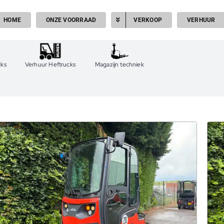
HOME
ONZE VOORRAAD
VERKOOP
VERHUUR
cks
Verhuur Heftrucks
Magazijn techniek