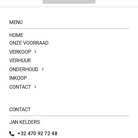
200Kg =
MENU
HOME
ONZE VOORRAAD
VERKOOP
VERHUUR
ONDERHOUD
INKOOP
CONTACT
CONTACT
JAN KELDERS
+32 470 92 72 48