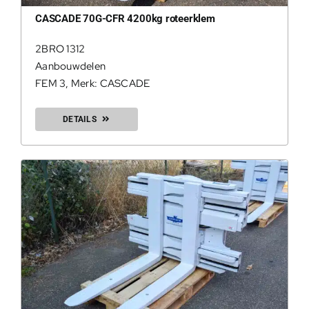
CASCADE 70G-CFR 4200kg roteerklem
2BRO 1312
Aanbouwdelen
Geconfir
FEM 3
,
Merk: CASCADE
Geconfi
DETAILS
200Kg = 
200Kg =