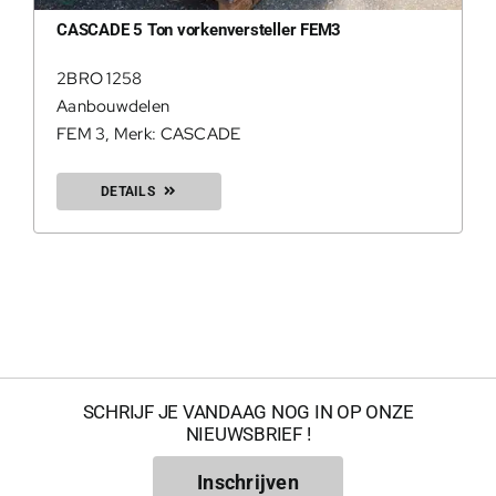
CASCADE 5 Ton vorkenversteller FEM3
2BRO 1258
Aanbouwdelen
FEM 3
,
Merk: CASCADE
DETAILS
200Kg = 
200Kg =
SCHRIJF JE VANDAAG NOG IN OP ONZE
NIEUWSBRIEF !
Inschrijven