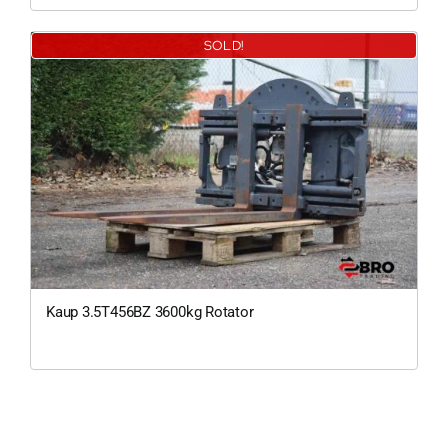
SOLD!
200Kg = 
200Kg =
Kaup 3.5T456BZ 3600kg Rotator