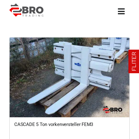
Ga
naar
inhoud
FLITER
CASCADE 5 Ton vorkenversteller FEM3
0