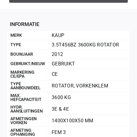
Geconfir
Geconfi
INFORMATIE
KAUP
MERK
3.5T456BZ 3600KG ROTATOR
TYPE
2012
BOUWJAAR
GEBRUIKT
GEBRUIKT/NIEUW
MARKERING
CE
CE/EPA
TYPE
ROTATOR
,
VORKENKLEM
AANBOUWDEEL
MAX.
3600 KG
HEFCAPACITEIT
200Kg = 
HYDR.
3E & 4E
AANSLUITINGEN
AFMETINGEN
1400X100X50 MM
200Kg =
VORKEN
AFMETING
FEM 3
OPHANGING