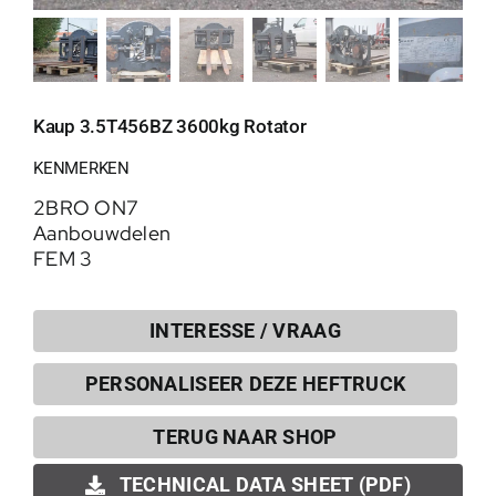
Kaup 3.5T456BZ 3600kg Rotator
KENMERKEN
2BRO ON7
Aanbouwdelen
FEM 3
INTERESSE / VRAAG
PERSONALISEER DEZE HEFTRUCK
0
TERUG NAAR SHOP
TECHNICAL DATA SHEET (PDF)