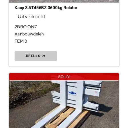
Kaup 3.5T456BZ 3600kg Rotator
Uitverkocht
2BRO ON7
Aanbouwdelen
FEM 3
DETAILS
200Kg = 
200Kg =
SOLD!