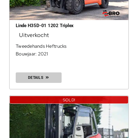
200Kg = 
200Kg =
Linde H35D-01 1202 Triplex
Uitverkocht
Tweedehands Heftrucks
Bouwjaar: 2021
DETAILS
SOLD!