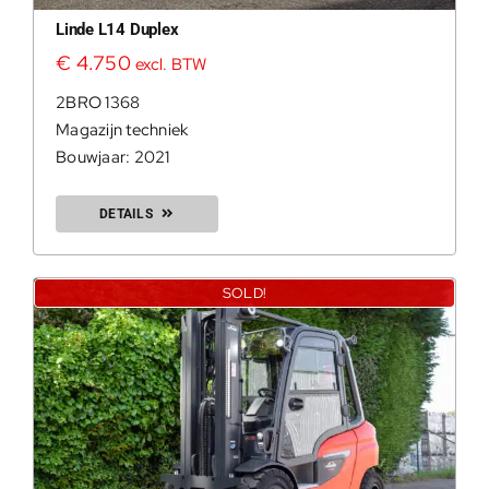
Linde L14 Duplex
€
4.750
excl. BTW
2BRO 1368
Magazijn techniek
0
Bouwjaar: 2021
DETAILS
SOLD!