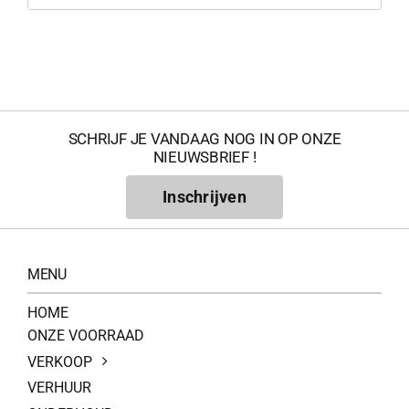
0
SCHRIJF JE VANDAAG NOG IN OP ONZE
NIEUWSBRIEF !
Geconfir
Inschrijven
Geconfi
MENU
HOME
200Kg = 
ONZE VOORRAAD
VERKOOP
200Kg =
VERHUUR