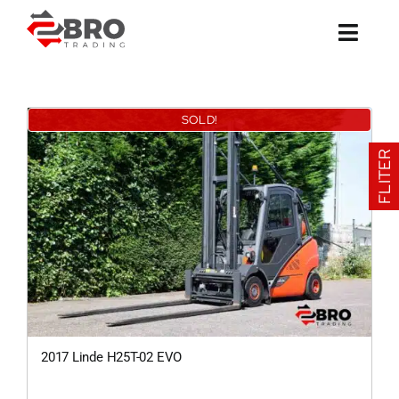
Ga
naar
inhoud
SOLD!
FLITER
2017 Linde H25T-02 EVO